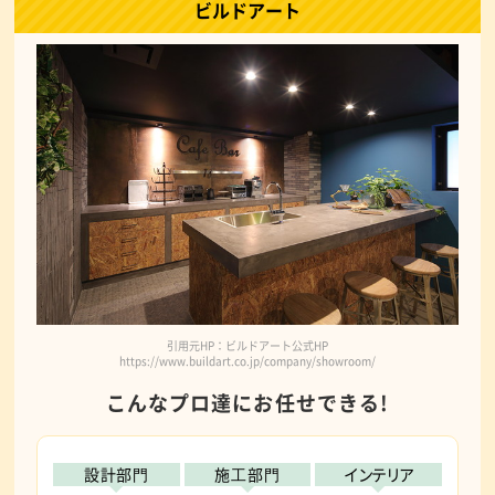
ビルドアート
引用元HP：ビルドアート公式HP
https://www.buildart.co.jp/company/showroom/
こんなプロ達にお任せできる!
設計部⾨
施⼯部⾨
インテリア