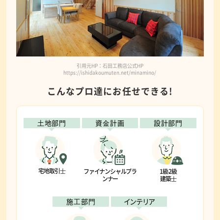
引用元HP：石田工務店公式HP
https://ishidakoumuten.net/minamino/
こんなプロ達にお任せできる!
⼟地部⾨
資⾦計画
設計部⾨
宅地取引⼠
ファイナンシャルプラ
1級‧2級
ンナー
建築⼠
施⼯部⾨
インテリア