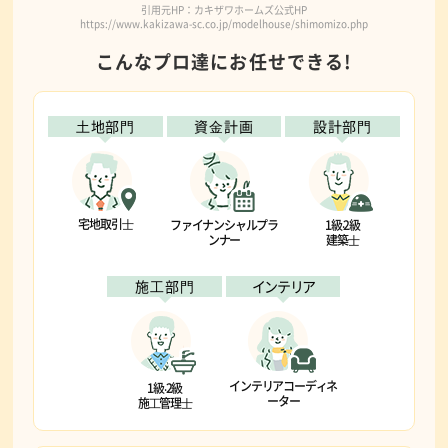
引用元HP：カキザワホームズ公式HP
https://www.kakizawa-sc.co.jp/modelhouse/shimomizo.php
こんなプロ達にお任せできる!
⼟地部⾨
資⾦計画
設計部⾨
宅地取引⼠
ファイナンシャルプラ
1級‧2級
ンナー
建築⼠
施⼯部⾨
インテリア
インテリアコーディネ
1級‧2級
ーター
施⼯管理⼠