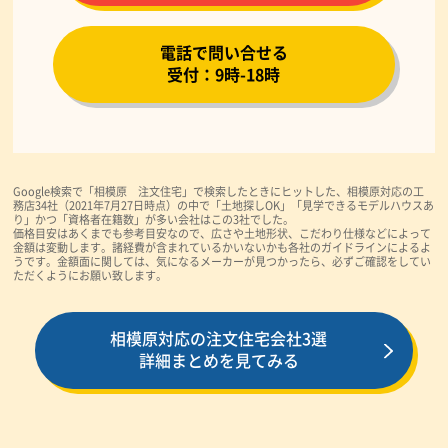
電話で問い合せる
受付：9時-18時
Google検索で「相模原 注文住宅」で検索したときにヒットした、相模原対応の工
務店34社（2021年7月27日時点）の中で「土地探しOK」「見学できるモデルハウスあ
り」かつ「資格者在籍数」が多い会社はこの3社でした。
価格目安はあくまでも参考目安なので、広さや土地形状、こだわり仕様などによって
金額は変動します。諸経費が含まれているかいないかも各社のガイドラインによるよ
うです。金額面に関しては、気になるメーカーが見つかったら、必ずご確認をしてい
ただくようにお願い致します。
相模原対応の注文住宅会社3選
詳細まとめを見てみる