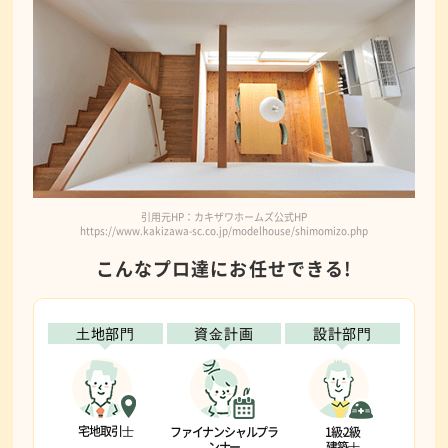
引用元HP：カキザワホームズ公式HP
https://www.kakizawa-sc.co.jp/modelhouse/shimomizo.php
こんなプロ達にお任せできる!
⼟地部⾨
資⾦計画
設計部⾨
宅地取引⼠
ファイナンシャルプラ
1級‧2級
ンナー
建築⼠