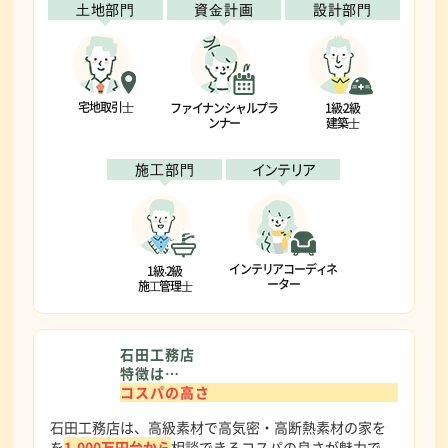
⼟地部⾨
資⾦計画
設計部⾨
宅地取引⼠
ファイナンシャルプラ
1級‧2級
ンナー
建築⼠
施⼯部⾨
インテリア
インテリアコーディネ
1級‧2級
ーター
施⼯管理⼠
石田工務店
特徴は…
コスパの高さ
石田工務店は、高級素材で高気密・高断熱素材の家を
を
1,000万円台から
相談できるコスパの良さが魅力で