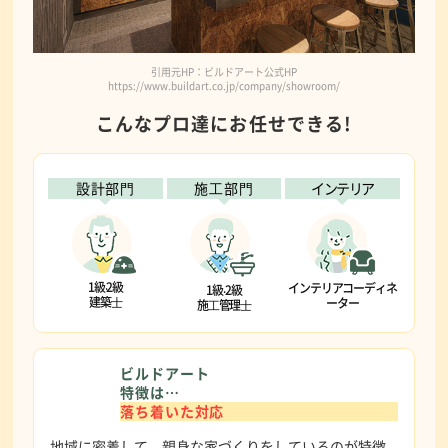
引用元HP：ビルドアート公式HP
https://www.buildart.co.jp/company/showroom/
こんなプロ達にお任せできる!
設計部⾨
施⼯部⾨
インテリア
1級‧2級
インテリアコーディネ
1級‧2級
建築⼠
ーター
施⼯管理⼠
ビルドアート
特徴は…
落ち着いた対応
地域に密着して、親身な家づくりをしているのが特徴